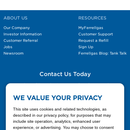
ABOUT US
RESOURCES
Our Company
MyFerrellgas
Investor Information
Customer Support
Customer Referral
Request a Refill
Jobs
Sign Up
Newsroom
Ferrellgas Blog: Tank Talk
Contact Us Today
Please fill out the Contact Us form for general
questions, customer service, and job inquiries.
WE VALUE YOUR PRIVACY
Contact Us
This site uses cookies and related technologies, as
described in our privacy policy, for purposes that may
include site operation, analytics, enhanced user
888-337-7355
experience, or advertising. You may choose to consent