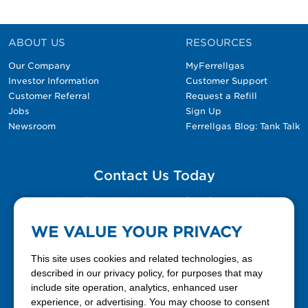
ABOUT US
RESOURCES
Our Company
MyFerrellgas
Investor Information
Customer Support
Customer Referral
Request a Refill
Jobs
Sign Up
Newsroom
Ferrellgas Blog: Tank Talk
Contact Us Today
Please fill out the Contact Us form for general
questions, customer service, and job inquiries.
WE VALUE YOUR PRIVACY
Contact Us
This site uses cookies and related technologies, as
described in our privacy policy, for purposes that may
include site operation, analytics, enhanced user
888-337-7355
experience, or advertising. You may choose to consent