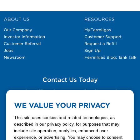
ABOUT US
RESOURCES
Our Company
MyFerrellgas
Investor Information
Customer Support
Customer Referral
Request a Refill
Jobs
Sign Up
Newsroom
Ferrellgas Blog: Tank Talk
Contact Us Today
Please fill out the Contact Us form for general
questions, customer service, and job inquiries.
WE VALUE YOUR PRIVACY
Contact Us
This site uses cookies and related technologies, as
described in our privacy policy, for purposes that may
include site operation, analytics, enhanced user
888-337-7355
experience, or advertising. You may choose to consent